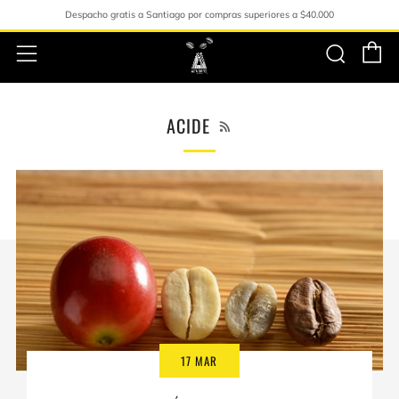
Despacho gratis a Santiago por compras superiores a $40.000
C
Busc
Menú
RSS
ACIDE
17 MAR