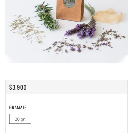
PRECIO
$3,900
HABITUAL
GRAMAJE
20 gr.