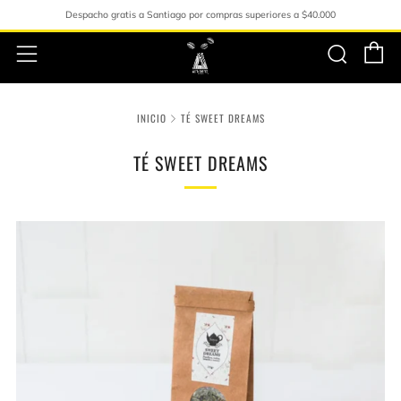
Despacho gratis a Santiago por compras superiores a $40.000
C
Busc
Menú
INICIO
TÉ SWEET DREAMS
TÉ SWEET DREAMS