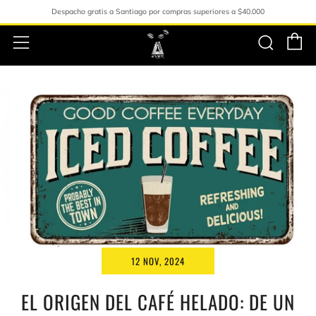
Despacho gratis a Santiago por compras superiores a $40.000
C
Busc
Menú
12 NOV, 2024
EL ORIGEN DEL CAFÉ HELADO: DE UN